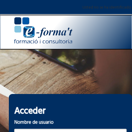
Salta
Usted no se ha identificado.
al
contenido
principal
Acceder
Nombre de usuario